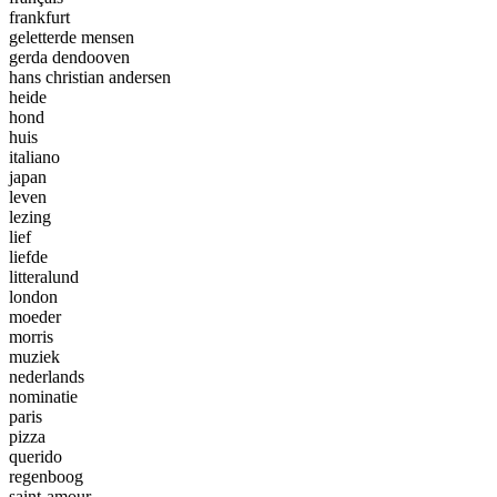
frankfurt
geletterde mensen
gerda dendooven
hans christian andersen
heide
hond
huis
italiano
japan
leven
lezing
lief
liefde
litteralund
london
moeder
morris
muziek
nederlands
nominatie
paris
pizza
querido
regenboog
saint-amour