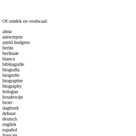
Of ontdek en verdwaal:
alma
antwerpen
astrid lindgren
berlin
berlinale
bianca
bibliografie
biografía
biografie
biographie
biography
bologna
boudewijn
broer
dagboek
debuut
deutsch
english
español
français