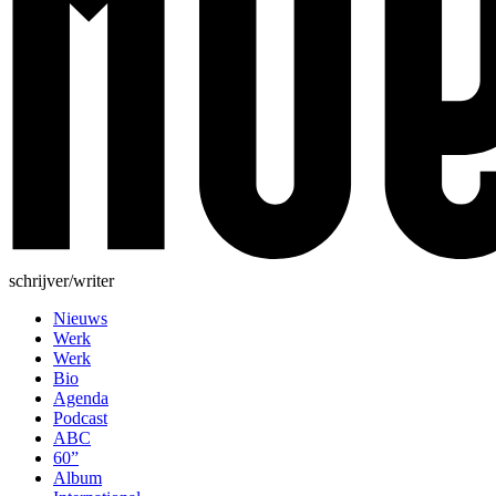
schrijver/writer
Nieuws
Werk
Werk
Bio
Agenda
Podcast
ABC
60”
Album